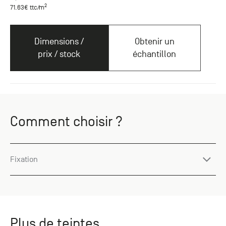
2
71.63
€ ttc
/m
Dimensions /
Obtenir un
prix / stock
échantillon
Comment choisir ?
Fixation
Plus de teintes