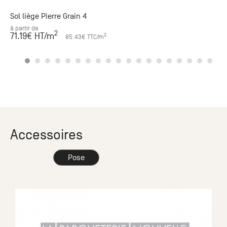
Sol liège Pierre Grain 4
à partir de
2
71.19
€ HT
/m
2
85.43
€ TTC
/m
Accessoires
Pose