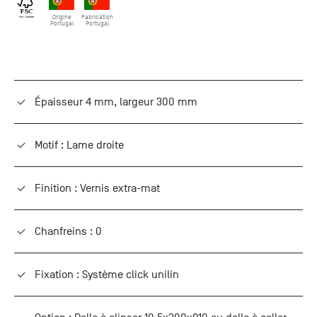
+33 (0)1
Origine
Fabrication
30 06 09
Portugal
Portugal
22
22, route
de
Mantes -
78240
Épaisseur 4 mm, largeur 300 mm
Chambourcy
Motif : Lame droite
Finition : Vernis extra-mat
Chanfreins : 0
Fixation : Système click unilin