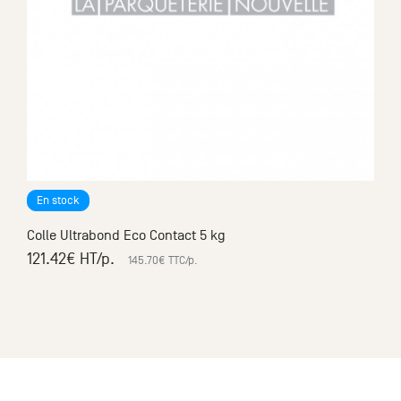
Sol liège Naturel Grain 1
à partir de
2
50.05
€ HT
/m
2
60.06
€ TTC
/m
En stock
Colle Ultrabond Eco Contact 5 kg
121.42
€ HT
/p.
145.70
€ TTC
/p.