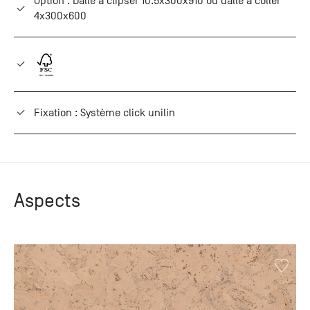
Option : Dalle à clipser 10.5x300x910 ou dalle à coller
4x300x600
Fixation : Système click unilin
Aspects