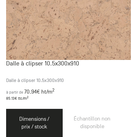
Dalle à clipser 10.5x300x910
Dalle à clipser 10.5x300x910
2
70.94
€ ht
/m
à partir de
2
85.13
€ ttc
/m
Échantillon non
Dimensions /
disponible
prix / stock