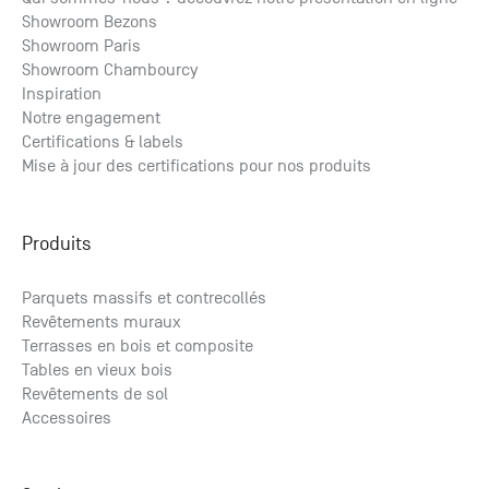
Showroom Bezons
Sol vinyle rigide Béton Caviar ** Promo **
Showroom Paris
à partir de
2
Showroom Chambourcy
29.78
€ HT
/m
2
35.74
€ TTC
/m
Inspiration
Notre engagement
Certifications & labels
Mise à jour des certifications pour nos produits
Produits
Parquets massifs et contrecollés
Revêtements muraux
Terrasses en bois et composite
Tables en vieux bois
Revêtements de sol
Accessoires