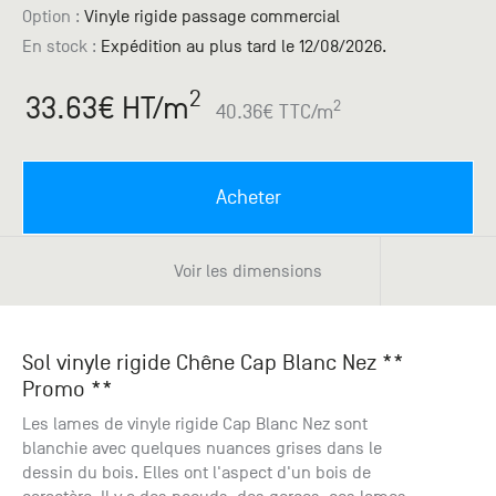
Paris
Créer un compte professionnel
savez ce
Accessoires
Option :
Vinyle rigide passage commercial
que vous
En stock
:
Expédition au plus tard le 12/08/2026.
recherchez
Pont de
?
Bezons
2
33.63
€ HT
/m
2
40.36
€ TTC
/m
Du lundi
Demande
au
samedi
de
+33 (0)1
catalogue
Acheter
34 11 11 35
Envie de
25, rue
recevoir
du
des
Voir les dimensions
Salvador
catalogues
Allendé -
papier ?
95870
Bezons
Sol vinyle rigide Chêne Cap Blanc Nez **
Promo **
Chambourcy
Les lames de vinyle rigide Cap Blanc Nez sont
Du lundi
blanchie avec quelques nuances grises dans le
au
dessin du bois. Elles ont l'aspect d'un bois de
samedi