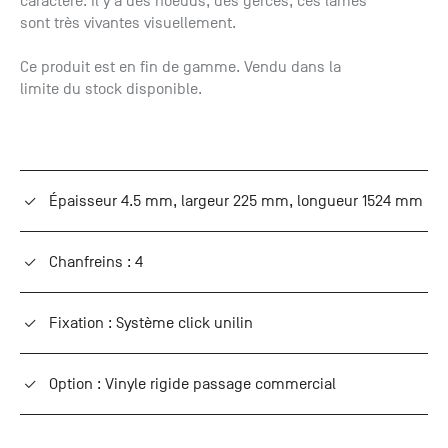
caractère. Il y a des noeuds, des gerces, ces lames
+33 (0)1
sont très vivantes visuellement.
30 06 09
22
Ce produit est en fin de gamme. Vendu dans la
22, route
limite du stock disponible.
de
Mantes -
78240
Chambourcy
Épaisseur 4.5 mm, largeur 225 mm, longueur 1524 mm
Chanfreins : 4
Fixation : Système click unilin
Option : Vinyle rigide passage commercial