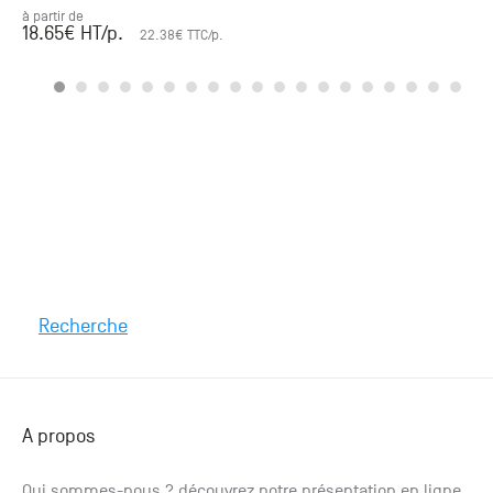
à partir de
18.65
€ HT
/p.
22.38
€ TTC
/p.
Recherche
A propos
Qui sommes-nous ? découvrez notre présentation en ligne