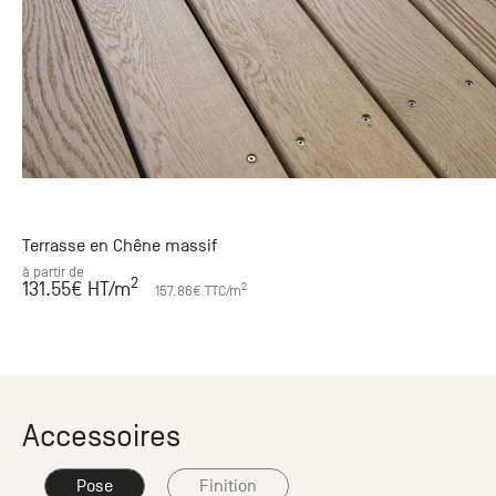
Terrasse en Chêne massif
à partir de
2
131.55
€ HT
/m
2
157.86
€ TTC
/m
Accessoires
Pose
Finition