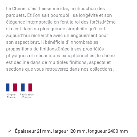
+33 (0)1
Le Chêne, c'est l'essence star, le chouchou des
30 06 09
parquets. Et l'on sait pourquoi : sa longévité et son
22
élégance intemporelle en font le roi des forêts.Même
22, route
si c'est dans sa plus grande simplicité qu'il est
de
aujourd'hui recherché avec un engouement pour
Mantes -
son aspect brut, il bénéficie d'innombrables
78240
propositions de finitions.Grâce à ses propriétés
Chambourcy
physiques et mécaniques exceptionnelles, le chêne
est décliné dans de multiples finitions, aspects et
sections que vous retrouverez dans nos collections.
Origine
Fabrication
France
France
Épaisseur 21 mm, largeur 120 mm, longueur 2400 mm