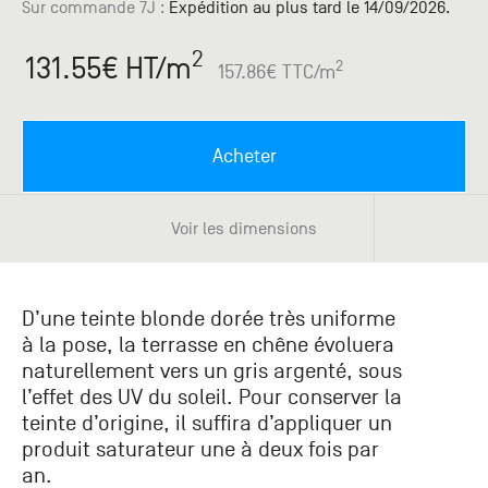
Paris
Créer un compte professionnel
savez ce
Sur commande 7J
:
Expédition au plus tard le 14/09/2026.
Accessoires
que vous
recherchez
2
131.55
€ HT
/m
Pont de
2
157.86
€ TTC
/m
?
Bezons
Du lundi
Demande
au
Acheter
samedi
de
+33 (0)1
catalogue
34 11 11 35
Envie de
Voir les dimensions
25, rue
recevoir
du
des
Salvador
catalogues
Allendé -
papier ?
D’une teinte blonde dorée très uniforme
95870
à la pose, la terrasse en chêne évoluera
Bezons
naturellement vers un gris argenté, sous
l’effet des UV du soleil. Pour conserver la
Chambourcy
teinte d’origine, il suffira d’appliquer un
Du lundi
produit saturateur une à deux fois par
au
an.
samedi