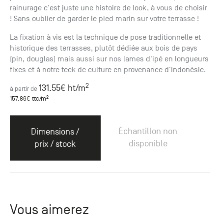
rainurage c'est juste une histoire de look, à vous de choisir
! Sans oublier de garder le pied marin sur votre terrasse !
La fixation à vis est la technique de pose traditionnelle et
historique des terrasses, plutôt dédiée aux bois de pays
(pin, douglas) mais aussi sur nos lames d'ipé en longueurs
fixes et à notre teck de culture en provenance d'Indonésie.
2
131.55
€ ht
/m
à partir de
2
157.86
€ ttc
/m
Échantillon non
Dimensions /
disponible
prix / stock
Vous aimerez