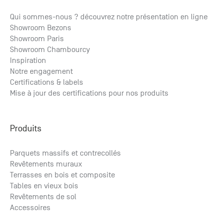
En stock
En stock
En stock
En stock
Qui sommes-nous ? découvrez notre présentation en ligne
Showroom Bezons
Huile cire pour bois de bout des lames terrasse bois
Brosse de nettoyage avec poignée pour terrasse Osmo
Connecteur vis de fondation lambourde 160x160
Lambourde Pin Traité Autoclave 45x70x3000
Showroom Paris
0.375 L
21.02
42.11
3.45
€ HT
€ HT
€ HT
/ml
/p.
/p.
50.53
4.14
25.22
€ TTC
€ TTC
€ TTC
/ml
/p.
/p.
Showroom Chambourcy
31.21
€ HT
/p.
37.45
€ TTC
/p.
Inspiration
Notre engagement
Certifications & labels
Mise à jour des certifications pour nos produits
Produits
Parquets massifs et contrecollés
Revêtements muraux
Terrasses en bois et composite
Tables en vieux bois
Revêtements de sol
Accessoires