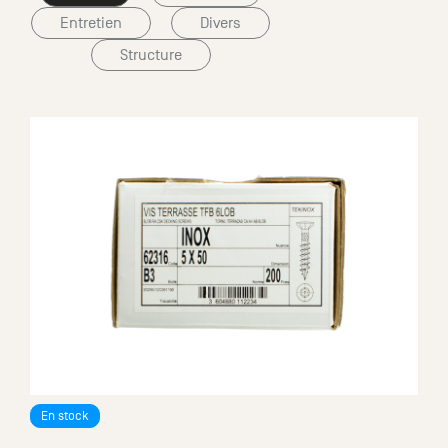
Entretien
Divers
Structure
Terrasse en Chêne massif
à partir de
2
131.55
€ HT
/m
2
157.86
€ TTC
/m
En stock