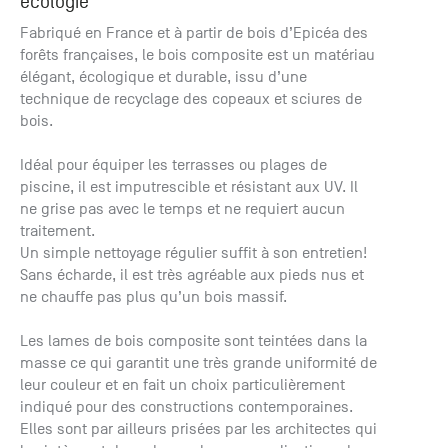
écologie
+33 (0)1
Fabriqué en France et à partir de bois d’Epicéa des
30 06 09
forêts françaises, le bois composite est un matériau
22
22, route
élégant, écologique et durable, issu d’une
de
technique de recyclage des copeaux et sciures de
Mantes -
bois.
78240
Chambourcy
Idéal pour équiper les terrasses ou plages de
piscine, il est imputrescible et résistant aux UV. Il
ne grise pas avec le temps et ne requiert aucun
traitement.
Un simple nettoyage régulier suffit à son entretien!
Sans écharde, il est très agréable aux pieds nus et
ne chauffe pas plus qu’un bois massif.
Les lames de bois composite sont teintées dans la
masse ce qui garantit une très grande uniformité de
leur couleur et en fait un choix particulièrement
indiqué pour des constructions contemporaines.
Elles sont par ailleurs prisées par les architectes qui