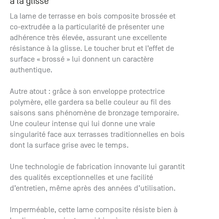
à la glisse
+33 (0)1
La lame de terrasse en bois composite brossée et
30 06 09
co-extrudée a la particularité de présenter une
22
22, route
adhérence très élevée, assurant une excellente
de
résistance à la glisse. Le toucher brut et l’effet de
Mantes -
surface « brossé » lui donnent un caractère
78240
authentique.
Chambourcy
Autre atout : grâce à son enveloppe protectrice
polymère, elle gardera sa belle couleur au fil des
saisons sans phénomène de bronzage temporaire.
Une couleur intense qui lui donne une vraie
singularité face aux terrasses traditionnelles en bois
dont la surface grise avec le temps.
Une technologie de fabrication innovante lui garantit
des qualités exceptionnelles et une facilité
d’entretien, même après des années d’utilisation.
Imperméable, cette lame composite résiste bien à