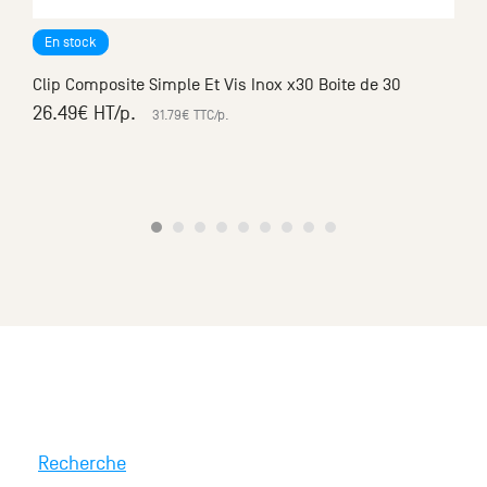
En stock
Clip Composite Simple Et Vis Inox x30 Boite de 30
26.49
€ HT
/p.
31.79
€ TTC
/p.
Recherche