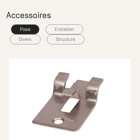
Accessoires
Pose
Entretien
Divers
Structure
Terrasse Composite Gris Anthracite
Fixation invisible et bouts coupés droits
à partir de
2
70.87
€ HT
/m
2
85.04
€ TTC
/m