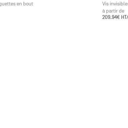
nguettes en bout
Vis invisibl
à partir de
209.94
€ HT