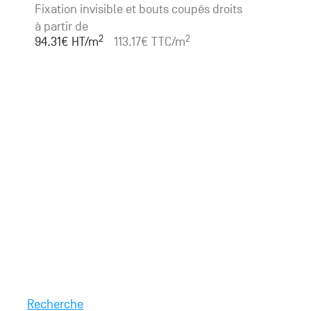
Fixation invisible et bouts coupés droits
à partir de
2
2
94.31
€ HT
/m
113.17
€ TTC
/m
Recherche