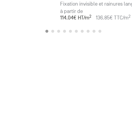
Fixation invisible et rainures la
à partir de
2
2
114.04
€ HT
/m
136.85
€ TTC
/m