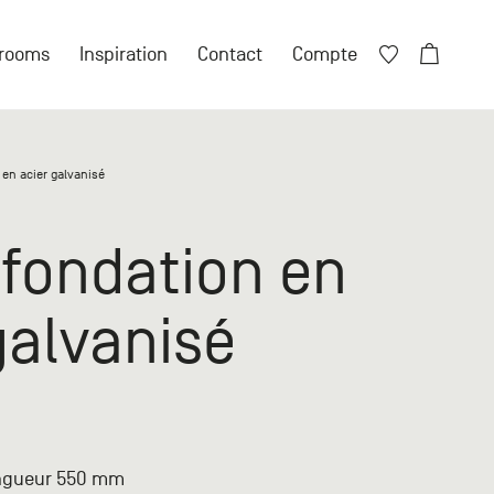
Fermer X
rooms
Inspiration
Contact
Compte
Fermer X
 en acier galvanisé
ore de compte ?
 fondation en
 compte particulier
galvanisé
n compte professionnel
ngueur 550 mm