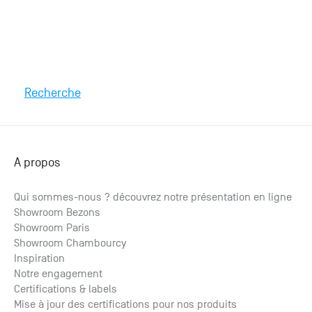
Recherche
A propos
Qui sommes-nous ? découvrez notre présentation en ligne
Showroom Bezons
Parquet Corton
Showroom Paris
à partir de
2
Showroom Chambourcy
171.77
€ HT
/m
2
206.12
€ TTC
/m
Inspiration
Notre engagement
Certifications & labels
Mise à jour des certifications pour nos produits