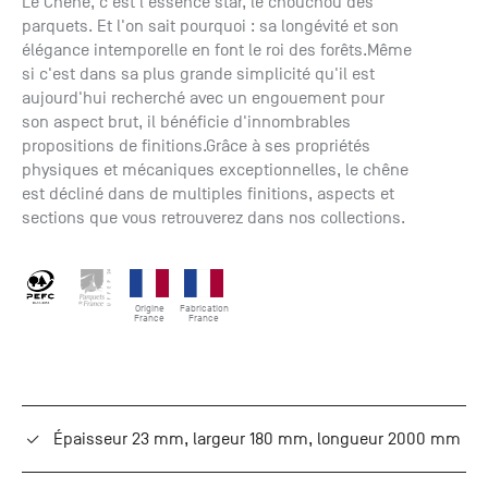
Le Chêne, c'est l'essence star, le chouchou des
+33 (0)1
parquets. Et l'on sait pourquoi : sa longévité et son
30 06 09
élégance intemporelle en font le roi des forêts.Même
22
si c'est dans sa plus grande simplicité qu'il est
22, route
aujourd'hui recherché avec un engouement pour
de
son aspect brut, il bénéficie d'innombrables
Mantes -
propositions de finitions.Grâce à ses propriétés
78240
physiques et mécaniques exceptionnelles, le chêne
Chambourcy
est décliné dans de multiples finitions, aspects et
sections que vous retrouverez dans nos collections.
Origine
Fabrication
France
France
Épaisseur 23 mm, largeur 180 mm, longueur 2000 mm