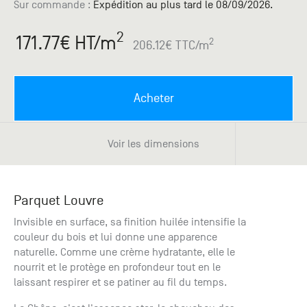
Paris
Créer un compte professionnel
savez ce
Sur commande
:
Expédition au plus tard le 08/09/2026.
Accessoires
que vous
recherchez
2
171.77
€ HT
/m
Pont de
2
206.12
€ TTC
/m
?
Bezons
Du lundi
Demande
au
Acheter
samedi
de
+33 (0)1
catalogue
34 11 11 35
Envie de
Voir les dimensions
25, rue
recevoir
du
des
Salvador
catalogues
Allendé -
papier ?
Parquet Louvre
95870
Bezons
Invisible en surface, sa finition huilée intensifie la
couleur du bois et lui donne une apparence
naturelle. Comme une crème hydratante, elle le
Chambourcy
nourrit et le protège en profondeur tout en le
Du lundi
laissant respirer et se patiner au fil du temps.
au
samedi