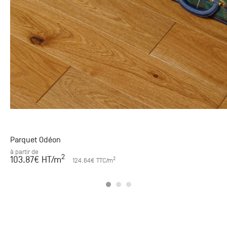
Parquet Odéon
à partir de
2
103.87
€ HT
/m
2
124.64
€ TTC
/m