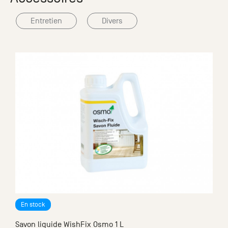
Entretien
Divers
Parquet Rhodes
à partir de
2
133.82
€ HT
/m
2
160.58
€ TTC
/m
En stock
Savon liquide WishFix Osmo 1 L