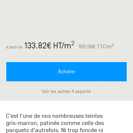
Paris
Créer un compte professionnel
savez ce
Accessoires
que vous
recherchez
Pont de
?
Bezons
Du lundi
Demande
au
2
133.82
€ HT
/m
samedi
de
2
160.58
€ TTC
/m
à partir de
+33 (0)1
catalogue
34 11 11 35
Envie de
25, rue
recevoir
du
des
Acheter
Salvador
catalogues
Allendé -
papier ?
95870
Voir les autres 4 aspects
Bezons
Chambourcy
C'est l'une de nos nombreuses teintes
Du lundi
gris-marron, patinée comme celle des
au
parquets d'autrefois. Ni trop foncée ni
samedi