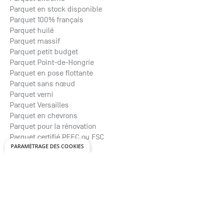
Parquet en stock disponible
Parquet 100% français
Parquet huilé
Parquet massif
Parquet petit budget
Parquet Point-de-Hongrie
Parquet en pose flottante
Parquet sans nœud
Parquet verni
Parquet Versailles
Parquet en chevrons
Parquet pour la rénovation
Parquet certifié PEFC ou FSC
PARAMÉTRAGE DES COOKIES
Parquet vieilli en atelier
© La Parqueterie Nouvelle
FAQ
Nous
Mentions
C
2026
contacter
légales