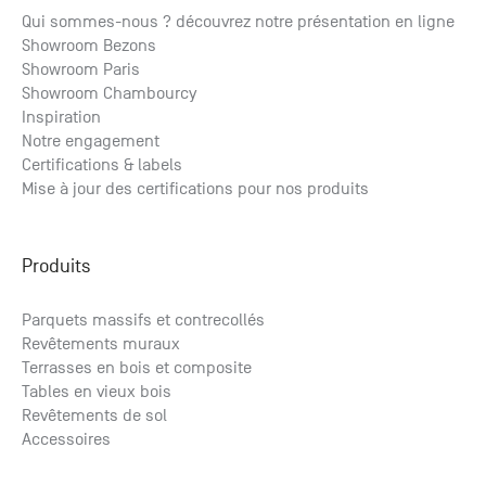
Expédition au plus tard le 04/10/2026.
Qui sommes-nous ? découvrez notre présentation en ligne
Showroom Bezons
Barre de seuil à la suisse Chêne massif teinte (auckland,
Showroom Paris
cadix, evora, glasgow, grenade, lisbonn...
Showroom Chambourcy
70.62
€ HT
/ml
84.74
€ TTC
/ml
Inspiration
Notre engagement
Certifications & labels
Mise à jour des certifications pour nos produits
Produits
Parquets massifs et contrecollés
Revêtements muraux
Terrasses en bois et composite
Tables en vieux bois
Revêtements de sol
Accessoires