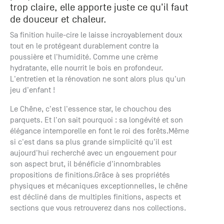
trop claire, elle apporte juste ce qu'il faut
+33 (0)1
30 06 09
de douceur et chaleur.
22
Sa finition huile-cire le laisse incroyablement doux
22, route
tout en le protégeant durablement contre la
de
poussière et l'humidité. Comme une crème
Mantes -
hydratante, elle nourrit le bois en profondeur.
78240
L'entretien et la rénovation ne sont alors plus qu'un
Chambourcy
jeu d'enfant !
Le Chêne, c'est l'essence star, le chouchou des
parquets. Et l'on sait pourquoi : sa longévité et son
élégance intemporelle en font le roi des forêts.Même
si c'est dans sa plus grande simplicité qu'il est
aujourd'hui recherché avec un engouement pour
son aspect brut, il bénéficie d'innombrables
propositions de finitions.Grâce à ses propriétés
physiques et mécaniques exceptionnelles, le chêne
est décliné dans de multiples finitions, aspects et
sections que vous retrouverez dans nos collections.