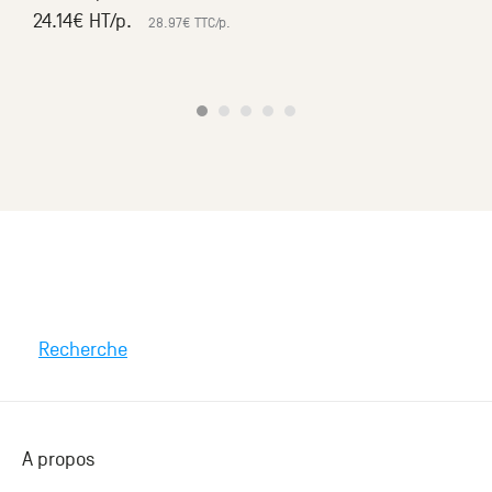
24.14
€ HT
/p.
28.97
€ TTC
/p.
Recherche
A propos