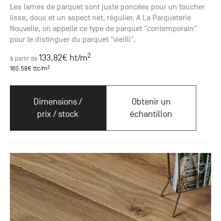
Les lames de parquet sont juste poncées pour un toucher
lisse, doux et un aspect net, régulier. A La Parqueterie
Nouvelle, on appelle ce type de parquet "contemporain"
pour le distinguer du parquet "vieilli".
2
133.82
€ ht
/m
à partir de
2
160.58
€ ttc
/m
Dimensions /
Obtenir un
prix / stock
échantillon