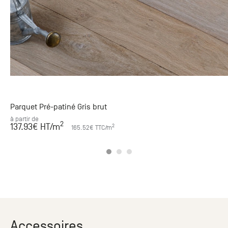
Échantillon non
Échantillon non
Dimensions /
Dimensions /
disponible
disponible
prix / stock
prix / stock
Parquet Pré-patiné Gris brut
à partir de
2
137.93
€ HT
/m
2
165.52
€ TTC
/m
Accessoires