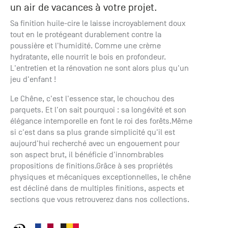
un air de vacances à votre projet.
+33 (0)1
30 06 09
Sa finition huile-cire le laisse incroyablement doux
22
tout en le protégeant durablement contre la
22, route
poussière et l'humidité. Comme une crème
de
hydratante, elle nourrit le bois en profondeur.
Mantes -
L'entretien et la rénovation ne sont alors plus qu'un
78240
jeu d'enfant !
Chambourcy
Le Chêne, c'est l'essence star, le chouchou des
parquets. Et l'on sait pourquoi : sa longévité et son
élégance intemporelle en font le roi des forêts.Même
si c'est dans sa plus grande simplicité qu'il est
aujourd'hui recherché avec un engouement pour
son aspect brut, il bénéficie d'innombrables
propositions de finitions.Grâce à ses propriétés
physiques et mécaniques exceptionnelles, le chêne
est décliné dans de multiples finitions, aspects et
sections que vous retrouverez dans nos collections.