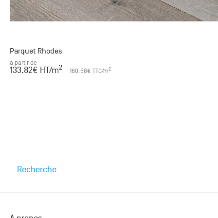
Parquet Rhodes
à partir de
2
133.82
€ HT
/m
2
160.58
€ TTC
/m
Recherche