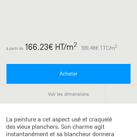
Paris
Créer un compte professionnel
savez ce
Accessoires
que vous
recherchez
Pont de
?
Bezons
Du lundi
Demande
au
2
166.23
€ HT
/m
samedi
de
2
199.48
€ TTC
/m
à partir de
+33 (0)1
catalogue
34 11 11 35
Envie de
25, rue
recevoir
du
des
Acheter
Salvador
catalogues
Allendé -
papier ?
95870
Voir les dimensions
Bezons
Chambourcy
La peinture a cet aspect usé et craquelé
Du lundi
des vieux planchers. Son charme agit
au
instantanément et sa blancheur donnera
samedi