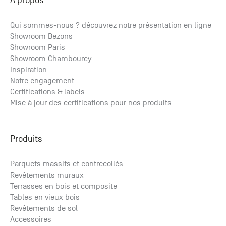
A propos
Qui sommes-nous ? découvrez notre présentation en ligne
Showroom Bezons
Parquet Rhodes
Showroom Paris
à partir de
2
Showroom Chambourcy
133.82
€ HT
/m
2
160.58
€ TTC
/m
Inspiration
Notre engagement
Certifications & labels
Mise à jour des certifications pour nos produits
Produits
Parquets massifs et contrecollés
Revêtements muraux
Terrasses en bois et composite
Tables en vieux bois
Revêtements de sol
Accessoires